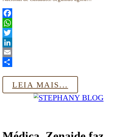
Facebook
WhatsApp
Twitter
LinkedIn
Email
Share
LEIA MAIS...
Médica, Zenaide faz