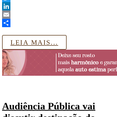
Twitter
LinkedIn
Email
Share
LEIA MAIS...
Audiência Pública vai