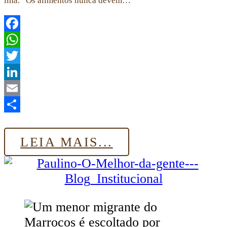
ilha. “Os alimentos nunca devem…
Facebook
WhatsApp
Twitter
LinkedIn
Email
Share
LEIA MAIS...