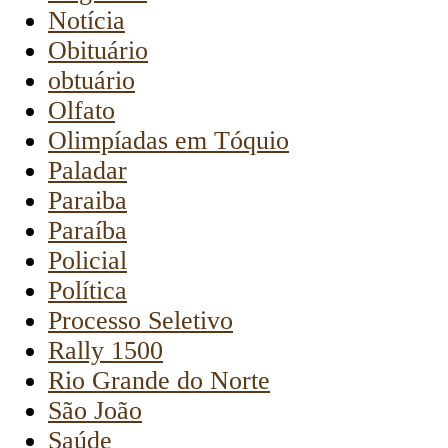
Notícia
Obituário
obtuário
Olfato
Olimpíadas em Tóquio
Paladar
Paraiba
Paraíba
Policial
Política
Processo Seletivo
Rally 1500
Rio Grande do Norte
São João
Saúde