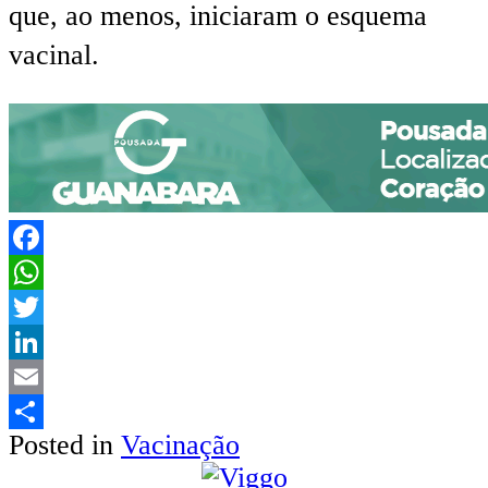
que, ao menos, iniciaram o esquema
vacinal.
Facebook
WhatsApp
Twitter
LinkedIn
Email
Posted in
Vacinação
Share