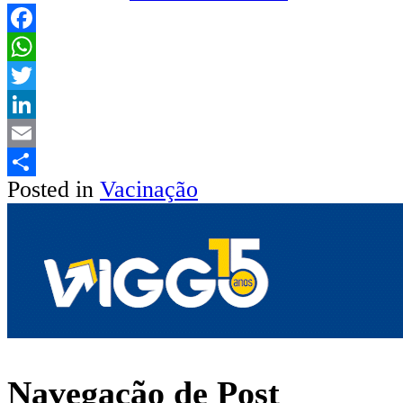
Facebook
WhatsApp
Twitter
LinkedIn
Email
Posted in
Vacinação
Share
Navegação de Post