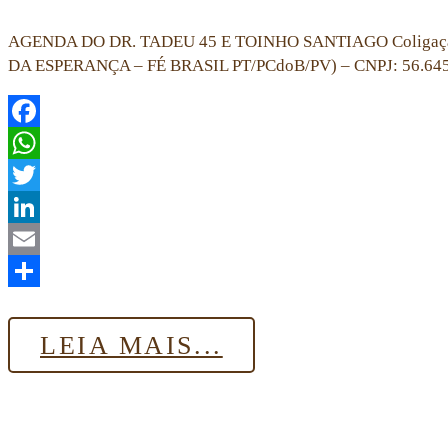
AGENDA DO DR. TADEU 45 E TOINHO SANTIAGO Coligação 
DA ESPERANÇA – FÉ BRASIL PT/PCdoB/PV) – CNPJ: 56.
Facebook
WhatsApp
Twitter
LinkedIn
Email
Share
LEIA MAIS...