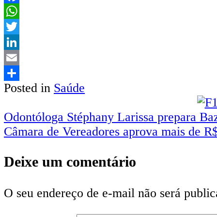
Facebook
WhatsApp
Twitter
LinkedIn
Email
Posted in
Saúde
Share
Navegação
Odontóloga Stéphany Larissa prepara B
Câmara de Vereadores aprova mais de R$
de
Post
Deixe um comentário
O seu endereço de e-mail não será public