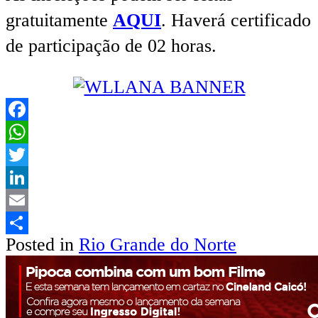
gratuitamente
AQUI
. Haverá certificado
de participação de 02 horas.
Facebook
WhatsApp
Twitter
LinkedIn
Email
Posted in
Rio Grande do Norte
Share