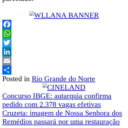
Facebook
WhatsApp
Twitter
LinkedIn
Email
Posted in
Rio Grande do Norte
Share
Navegação
Concurso IBGE: autarquia confirma
pedido com 2.378 vagas efetivas
de
Cruzeta: imagem de Nossa Senhora dos
Post
Remédios passará por uma restauração