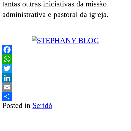
tantas outras iniciativas da missão
administrativa e pastoral da igreja.
Facebook
WhatsApp
Twitter
LinkedIn
Email
Posted in
Seridó
Share