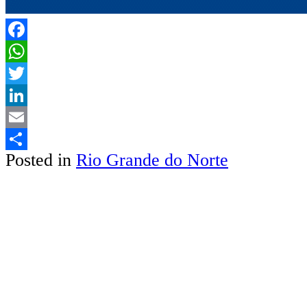
Facebook
WhatsApp
Twitter
LinkedIn
Email
Posted in
Rio Grande do Norte
Share