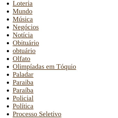
Loteria
Mundo
Música
Negócios
Notícia
Obituário
obtuário
Olfato
Olimpíadas em Tóquio
Paladar
Paraiba
Paraíba
Policial
Política
Processo Seletivo