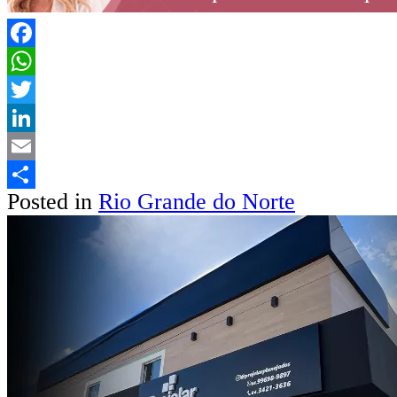
Facebook
WhatsApp
Twitter
LinkedIn
Email
Posted in
Rio Grande do Norte
Share