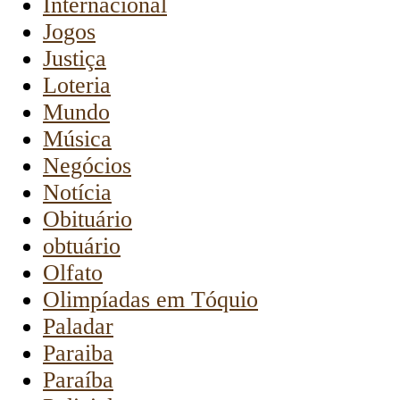
Internacional
Jogos
Justiça
Loteria
Mundo
Música
Negócios
Notícia
Obituário
obtuário
Olfato
Olimpíadas em Tóquio
Paladar
Paraiba
Paraíba