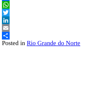
Facebook
WhatsApp
Twitter
LinkedIn
Email
Posted in
Rio Grande do Norte
Share