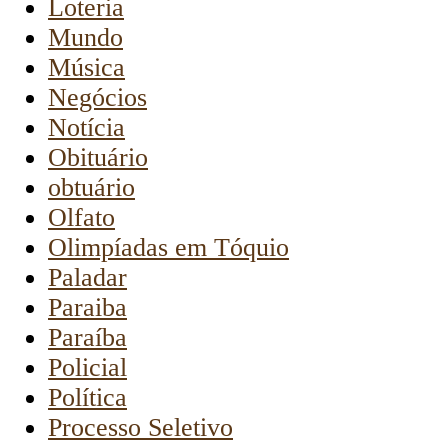
Loteria
Mundo
Música
Negócios
Notícia
Obituário
obtuário
Olfato
Olimpíadas em Tóquio
Paladar
Paraiba
Paraíba
Policial
Política
Processo Seletivo