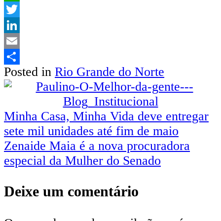
WhatsApp
Twitter
LinkedIn
Email
Posted in
Rio Grande do Norte
Share
Navegação
Minha Casa, Minha Vida deve entregar
sete mil unidades até fim de maio
de
Zenaide Maia é a nova procuradora
Post
especial da Mulher do Senado
Deixe um comentário