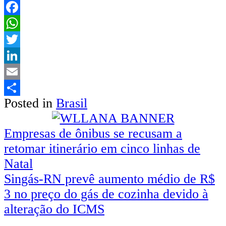
Facebook
WhatsApp
Twitter
LinkedIn
Email
Posted in
Brasil
Share
Empresas de ônibus se recusam a
retomar itinerário em cinco linhas de
Natal
Singás-RN prevê aumento médio de R$
3 no preço do gás de cozinha devido à
alteração do ICMS