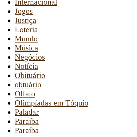
Internacional
Jogos
Justiça
Loteria
Mundo
Música
Negócios
Notícia
Obituário
obtuário
Olfato
Olimpíadas em Tóquio
Paladar
Paraiba
Paraíba