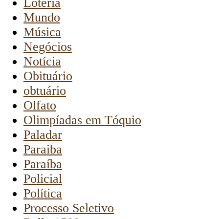
Loteria
Mundo
Música
Negócios
Notícia
Obituário
obtuário
Olfato
Olimpíadas em Tóquio
Paladar
Paraiba
Paraíba
Policial
Política
Processo Seletivo