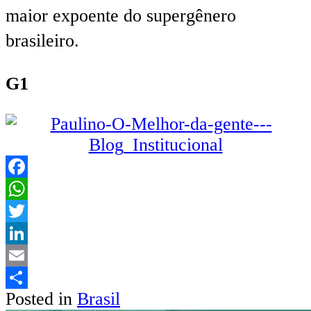
maior expoente do supergênero
brasileiro.
G1
Facebook
WhatsApp
Twitter
LinkedIn
Email
Posted in
Brasil
Share