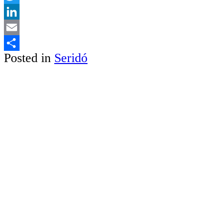
Twitter
LinkedIn
Email
Posted in
Seridó
Share