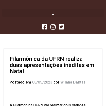
Filarmônica da UFRN realiza
duas apresentações inéditas em
Natal
Postado em
08/05/2023
por
Wllana Dantas
A Filarmônica UFRN vai realizar dois grandes