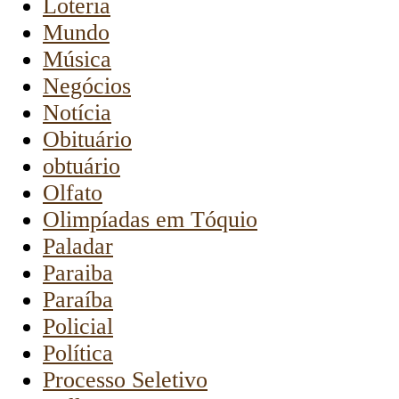
Loteria
Mundo
Música
Negócios
Notícia
Obituário
obtuário
Olfato
Olimpíadas em Tóquio
Paladar
Paraiba
Paraíba
Policial
Política
Processo Seletivo