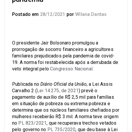
Postado em
28/12/2021
por
Wllana Dantas
O presidente Jair Bolsonaro promulgou a
prorrogação de socorro financeiro a agricultores
familiares prejudicados pela pandemia de covid-
19. A norma foi restabelecida após a derrubada de
veto integral pelo
Congresso Nacional.
Publicada no
Diário Oficial da União
, a Lei Assis
Carvalho 2 (
Lei 14.275, de 2021
) prevê o
pagamento de auxílio de R$ 2,5 mil para famílias
em situação de pobreza ou extrema pobreza e
determina que os núcleos familiares chefiados por
mulheres receberão R$ 3 mil. A norma teve origem
no
PL 823/2021
, que recuperava trechos vetados
pelo governo no
PL 735/2020
, que deu base à Lei