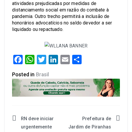
atividades prejudicadas por medidas de
distanciamento social em razão do combate à
pandemia. Outro trecho permitirá a inclusão de
honorários advocatícios no saldo devedor a ser
liquidado ou repactuado.
Facebook
WhatsApp
Twitter
LinkedIn
Email
Share
Posted in
Brasil
RN deve iniciar
Prefeitura de
Navegação
urgentemente
Jardim de Piranhas
de