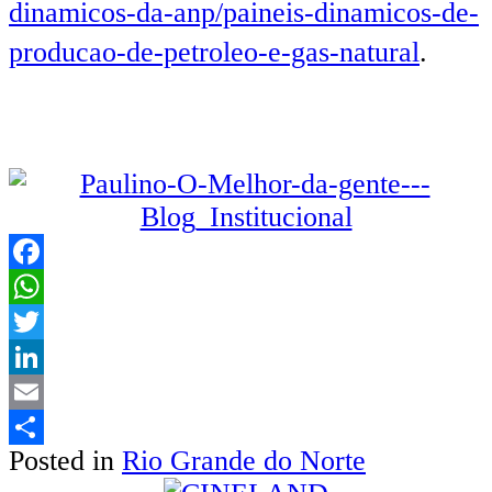
dinamicos-da-anp/paineis-dinamicos-de-
producao-de-petroleo-e-gas-natural
.
Facebook
WhatsApp
Twitter
LinkedIn
Email
Posted in
Rio Grande do Norte
Share