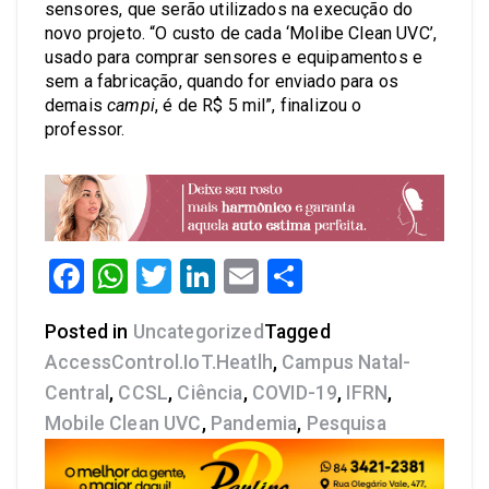
sensores, que serão utilizados na execução do
novo projeto. “O custo de cada ‘Molibe Clean UVC’,
usado para comprar sensores e equipamentos e
sem a fabricação, quando for enviado para os
demais
campi
, é de R$ 5 mil”, finalizou o
professor.
Facebook
WhatsApp
Twitter
LinkedIn
Email
Share
Posted in
Uncategorized
Tagged
AccessControl.IoT.Heatlh
,
Campus Natal-
Central
,
CCSL
,
Ciência
,
COVID-19
,
IFRN
,
Mobile Clean UVC
,
Pandemia
,
Pesquisa