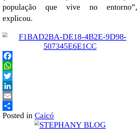
população que vive no entorno”,
explicou.
Facebook
WhatsApp
Twitter
LinkedIn
Email
Posted in
Caicó
Share