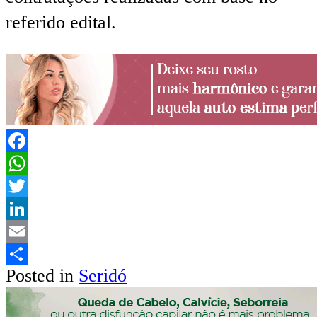
referido edital.
Facebook
WhatsApp
Twitter
LinkedIn
Email
Posted in
Seridó
Share