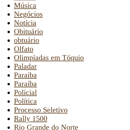
Música
Negócios
Notícia
Obituário
obtuário
Olfato
Olimpíadas em Tóquio
Paladar
Paraiba
Paraíba
Policial
Política
Processo Seletivo
Rally 1500
Rio Grande do Norte