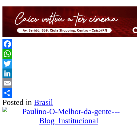
Facebook
WhatsApp
Twitter
LinkedIn
Email
Posted in
Brasil
Share