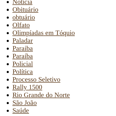
Notícia
Obituário
obtuário
Olfato
Olimpíadas em Tóquio
Paladar
Paraiba
Paraíba
Policial
Política
Processo Seletivo
Rally 1500
Rio Grande do Norte
São João
Saúde