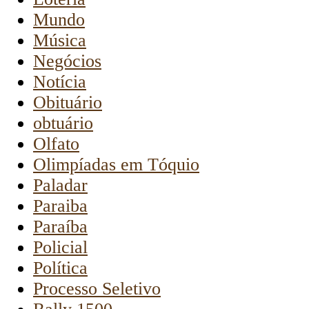
Mundo
Música
Negócios
Notícia
Obituário
obtuário
Olfato
Olimpíadas em Tóquio
Paladar
Paraiba
Paraíba
Policial
Política
Processo Seletivo