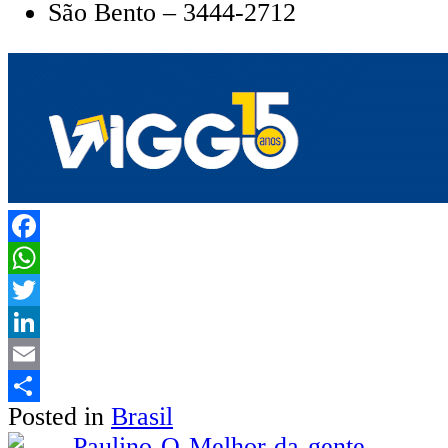
São Bento – 3444-2712
Facebook
WhatsApp
Twitter
LinkedIn
Email
Posted in
Brasil
Share