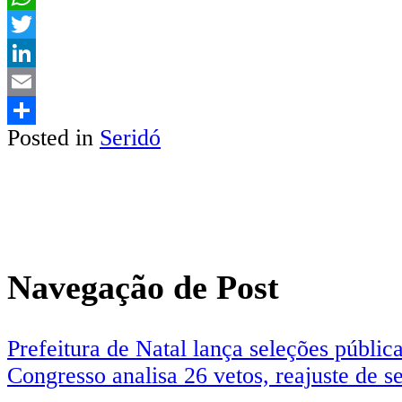
WhatsApp
Twitter
LinkedIn
Email
Posted in
Seridó
Share
Navegação de Post
Prefeitura de Natal lança seleções públic
Congresso analisa 26 vetos, reajuste de s