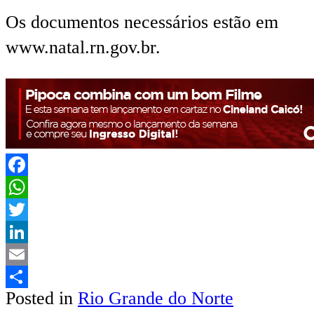
Os documentos necessários estão em
www.natal.rn.gov.br.
Facebook
WhatsApp
Twitter
LinkedIn
Email
Posted in
Rio Grande do Norte
Share