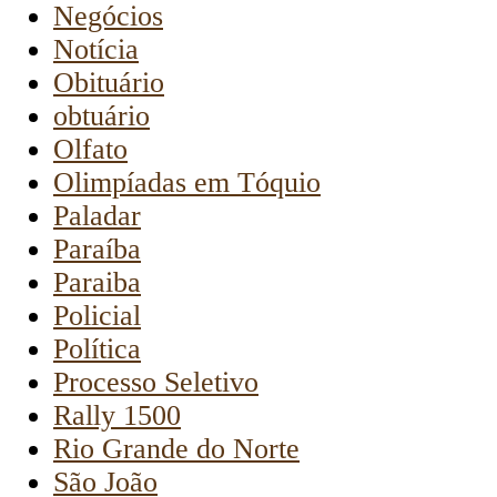
Negócios
Notícia
Obituário
obtuário
Olfato
Olimpíadas em Tóquio
Paladar
Paraíba
Paraiba
Policial
Política
Processo Seletivo
Rally 1500
Rio Grande do Norte
São João