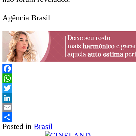
Agência Brasil
Facebook
WhatsApp
Twitter
LinkedIn
Email
Posted in
Brasil
Share