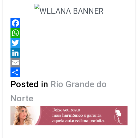
Facebook
WhatsApp
Twitter
LinkedIn
Email
Share
Posted in
Rio Grande do
Norte