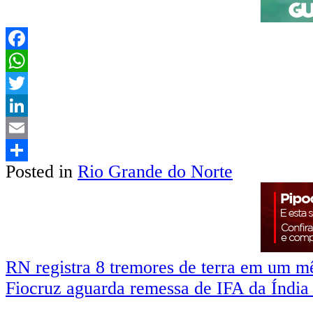
Facebook
WhatsApp
Twitter
LinkedIn
Email
Posted in
Rio Grande do Norte
Share
RN registra 8 tremores de terra em um m
Fiocruz aguarda remessa de IFA da Índia