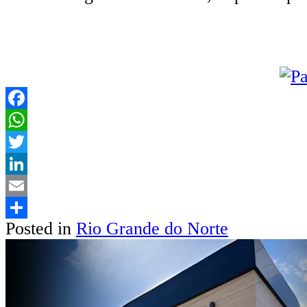
Facebook
WhatsApp
Twitter
LinkedIn
Email
Posted in
Rio Grande do Norte
Share