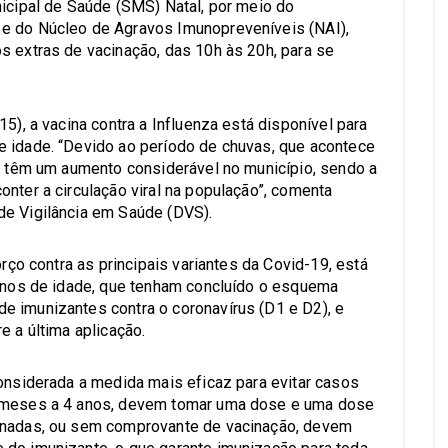
nicipal de Saúde (SMS) Natal, por meio do
e do Núcleo de Agravos Imunopreveníveis (NAI),
s extras de vacinação, das 10h às 20h, para se
5), a vacina contra a Influenza está disponível para
e idade. “Devido ao período de chuvas, que acontece
as têm um aumento considerável no município, sendo a
nter a circulação viral na população”, comenta
de Vigilância em Saúde (DVS).
orço contra as principais variantes da Covid-19, está
 anos de idade, que tenham concluído o esquema
e imunizantes contra o coronavírus (D1 e D2), e
e a última aplicação.
considerada a medida mais eficaz para evitar casos
9 meses a 4 anos, devem tomar uma dose e uma dose
cinadas, ou sem comprovante de vacinação, devem