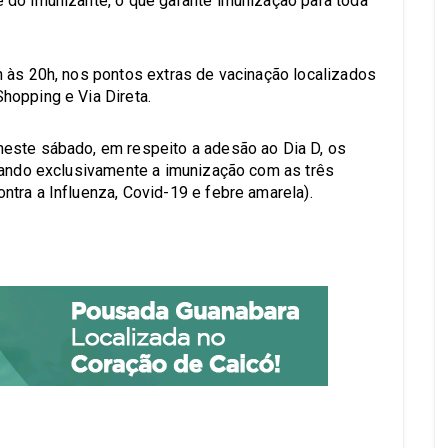
 do imunizante, o que garante imunização para toda
 às 20h, nos pontos extras de vacinação localizados
hopping e Via Direta.
este sábado, em respeito a adesão ao Dia D, os
zando exclusivamente a imunização com as três
tra a Influenza, Covid-19 e febre amarela).