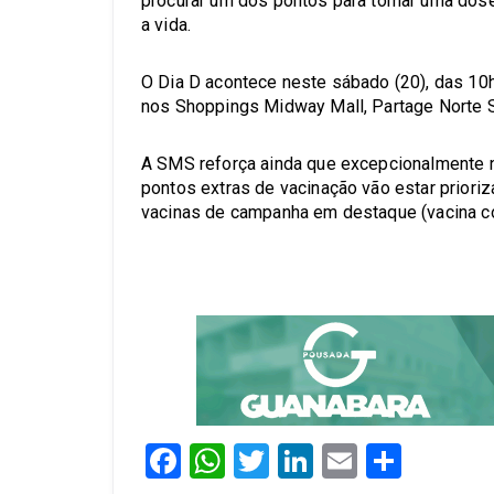
procurar um dos pontos para tomar uma dose
a vida.
O Dia D acontece neste sábado (20), das 10h
nos Shoppings Midway Mall, Partage Norte S
A SMS reforça ainda que excepcionalmente n
pontos extras de vacinação vão estar priori
vacinas de campanha em destaque (vacina con
Facebook
WhatsApp
Twitter
LinkedIn
Email
Share