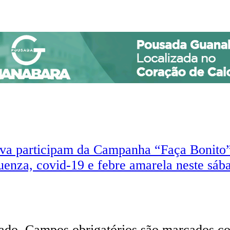
ova participam da Campanha “Faça Bonito
uenza, covid-19 e febre amarela neste sába
ado.
Campos obrigatórios são marcados 