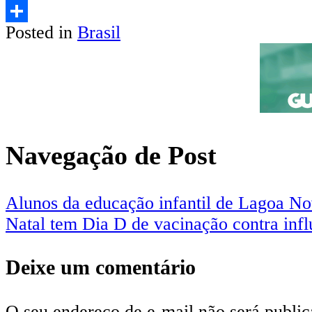
Email
Posted in
Brasil
Share
Navegação de Post
Alunos da educação infantil de Lagoa N
Natal tem Dia D de vacinação contra infl
Deixe um comentário
O seu endereço de e-mail não será public