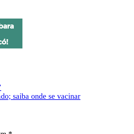
”
do; saiba onde se vacinar
com
*