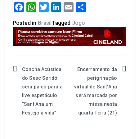
Facebook
WhatsApp
Twitter
LinkedIn
Email
Share
Posted in
Brasil
Tagged
Jogo
Concha Acústica
Encerramento da
do Sesc Seridó
perigrinação
será palco para a
virtual de Sant’Ana
live espetáculo
será marcada por
“Sant’Ana um
missa nesta
Festejo à vida”
quarta-feira (21)