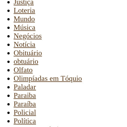
Justiça
Loteria
Mundo
Música
Negócios
Notícia
Obituário
obtuário
Olfato
Olimpíadas em Tóquio
Paladar
Paraiba
Paraíba
Policial
Política