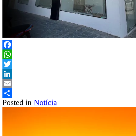
Facebook
WhatsApp
Twitter
LinkedIn
Email
Posted in
Notícia
Share