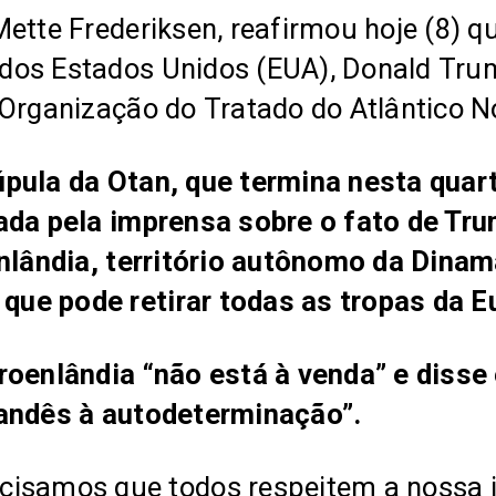
ette Frederiksen, reafirmou hoje (8) qu
dos Estados Unidos (EUA), Donald Trum
Organização do Tratado do Atlântico No
pula da Otan, que termina nesta quart
da pela imprensa sobre o fato de Trump
enlândia, território autônomo da Dinam
ue pode retirar todas as tropas da E
roenlândia “não está à venda” e disse
landês à autodeterminação”.
samos que todos respeitem a nossa int