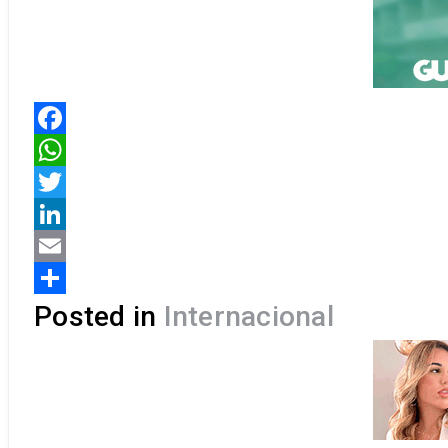
Facebook
WhatsApp
Twitter
LinkedIn
Email
Share
Posted in
Internacional