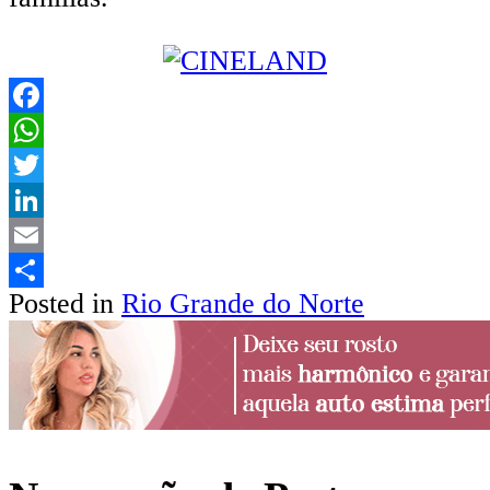
Facebook
WhatsApp
Twitter
LinkedIn
Email
Posted in
Rio Grande do Norte
Share