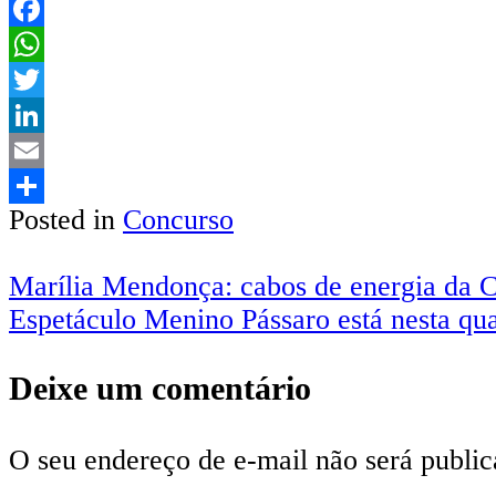
Facebook
WhatsApp
Twitter
LinkedIn
Email
Posted in
Concurso
Share
Navegação
Marília Mendonça: cabos de energia da 
Espetáculo Menino Pássaro está nesta qu
de
Post
Deixe um comentário
O seu endereço de e-mail não será public