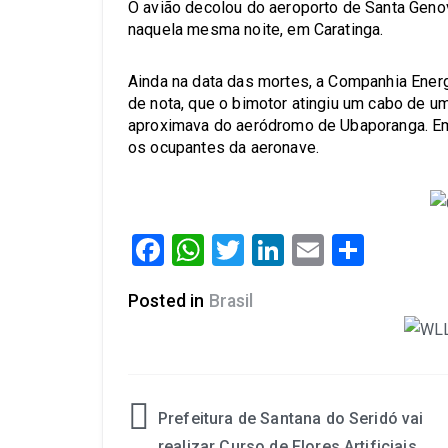
O avião decolou do aeroporto de Santa Genov
naquela mesma noite, em Caratinga.
Ainda na data das mortes, a Companhia Ener
de nota, que o bimotor atingiu um cabo de um
aproximava do aeródromo de Ubaporanga. Em 
os ocupantes da aeronave.
Facebook
WhatsApp
Twitter
LinkedIn
Email
Share
Posted in
Brasil
Prefeitura de Santana do Seridó vai
realizar Curso de Flores Artificiais