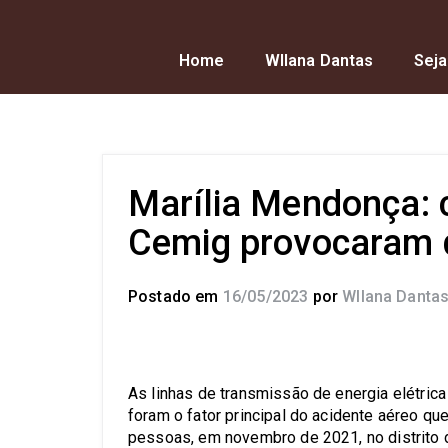
Home
Wllana Dantas
Seja
Marília Mendonça: 
Cemig provocaram 
Postado em
16/05/2023
por
Wllana Danta
As linhas de transmissão de energia elétric
foram o fator principal do acidente aéreo qu
pessoas, em novembro de 2021, no distrito d