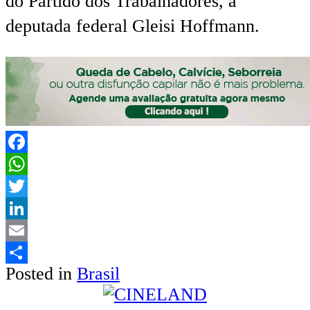
do Partido dos Trabalhadores, a
deputada federal Gleisi Hoffmann.
Facebook
WhatsApp
Twitter
LinkedIn
Email
Posted in
Brasil
Share