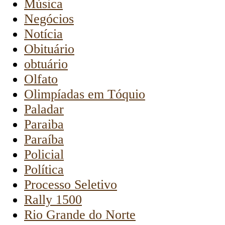
Música
Negócios
Notícia
Obituário
obtuário
Olfato
Olimpíadas em Tóquio
Paladar
Paraiba
Paraíba
Policial
Política
Processo Seletivo
Rally 1500
Rio Grande do Norte