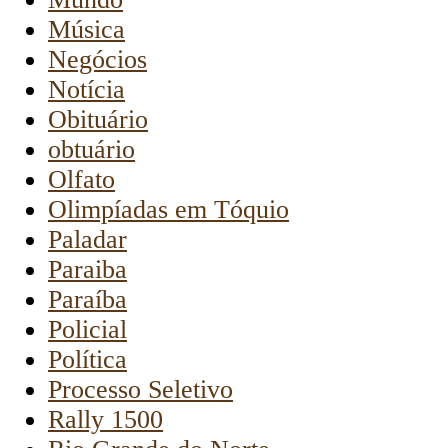
Música
Negócios
Notícia
Obituário
obtuário
Olfato
Olimpíadas em Tóquio
Paladar
Paraiba
Paraíba
Policial
Política
Processo Seletivo
Rally 1500