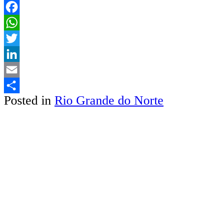
Facebook
WhatsApp
Twitter
LinkedIn
Email
Posted in
Rio Grande do Norte
Share