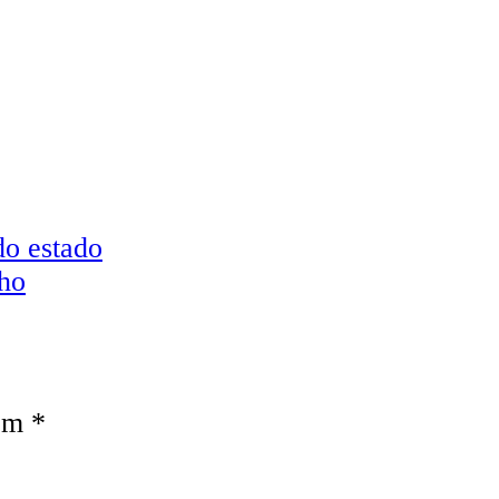
do estado
lho
com
*