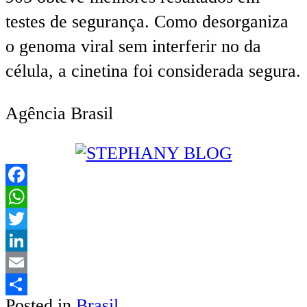
testes de segurança. Como desorganiza
o genoma viral sem interferir no da
célula, a cinetina foi considerada segura.
Agência Brasil
Facebook
WhatsApp
Twitter
LinkedIn
Email
Posted in
Brasil
Share