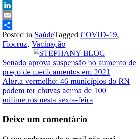
Twitter
LinkedIn
Email
Posted in
Saúde
Tagged
COVID-19
,
Share
Fiocruz
,
Vacinação
Navegação
Senado aprova suspensão no aumento de
preço de medicamentos em 2021
de
Alerta vermelho: 46 municípios do RN
Post
podem ter chuvas acima de 100
milímetros nesta sexta-feira
Deixe um comentário