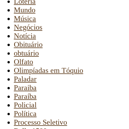
Loteria
Mundo
Música
Negócios
Notícia
Obituário
obtuário
Olfato
Olimpíadas em Tóquio
Paladar
Paraiba
Paraíba
Policial
Política
Processo Seletivo