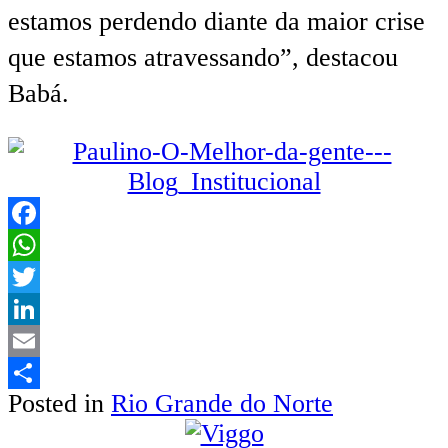
estamos perdendo diante da maior crise
que estamos atravessando”, destacou
Babá.
Facebook
WhatsApp
Twitter
LinkedIn
Email
Posted in
Rio Grande do Norte
Share