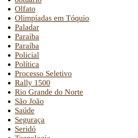
Olfato
Olimpíadas em Tóquio
Paladar
Paraiba
Paraíba
Policial
Política
Processo Seletivo
Rally 1500
Rio Grande do Norte
São João
Saúde
Seguraça
Seridó