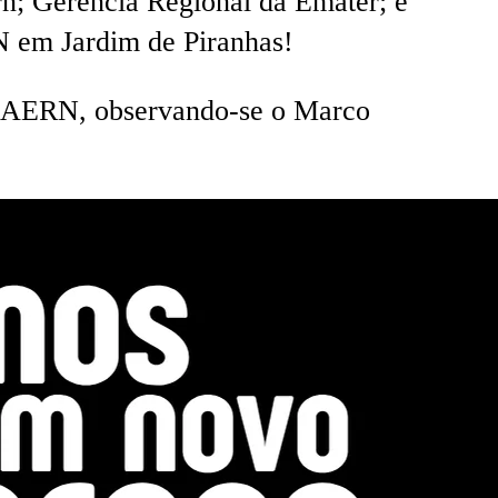
rn; Gerencia Regional da Emater; e
N em Jardim de Piranhas!
a CAERN, observando-se o Marco